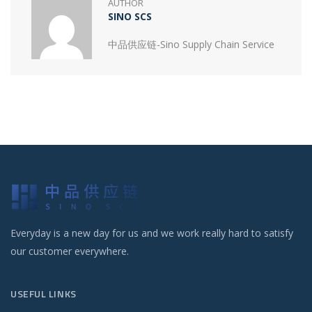
AUTHOR
SINO SCS
中品供应链-Sino Supply Chain Service
Everyday is a new day for us and we work really hard to satisfy
our customer everywhere.
USEFUL LINKS